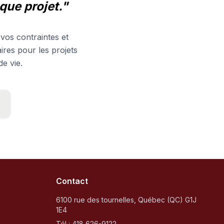
que projet."
vos contraintes et
ires pour les projets
e vie.
Contact
6100 rue des tournelles, Québec (QC) G1J
1E4
Tél :
418 626-9122