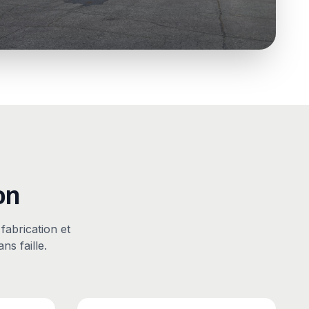
on
 fabrication et
ns faille.