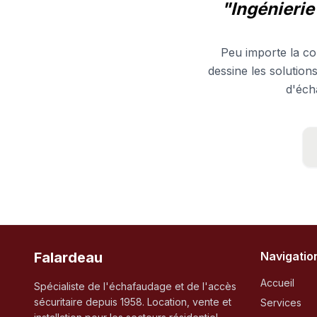
"Ingénierie
Peu importe la co
dessine les solution
d'éch
Falardeau
Navigatio
Accueil
Spécialiste de l'échafaudage et de l'accès
sécuritaire depuis 1958. Location, vente et
Services