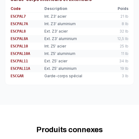
Code
Description
Poids
Int. Z3' acier
21 lb
ESCPAL7
Int. Z3' aluminium
8 lb
ESCPAL7A
Ext. Z3' acier
32 lb
ESCPAL8
Ext. Z3' aluminium
12,5 lb
ESCPAL8A
Int. Z5' acier
25 lb
ESCPAL10
Int. Z5' aluminium
11 lb
ESCPAL10A
Ext. Z5' acier
34 lb
ESCPAL11
Ext. Z5' aluminium
19 lb
ESCPAL11A
Garde-corps spécial
3 lb
ESCGAR
Produits connexes