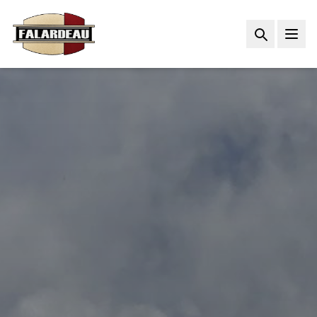
Accueil
Services
Produits
À propos
Réalisations
Sécurité / Permacces
Carrières